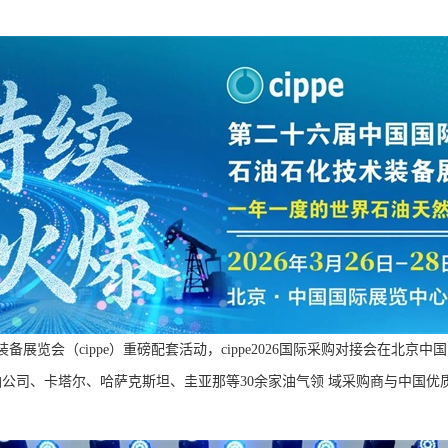
备展览会（cippe）重磅配套活动，cippe2026国际采购对接会在北
公司、卡塔尔、哈萨克斯坦、圭亚那等30余家油气领 域采购商与中国优