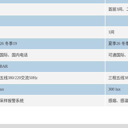
首层3间、
1间
26 冬季19
夏季26 冬季
国际、国内电话
可通国际
BAR
线380/220交流50Hz
三相五线380
lux
300 lux
采样报警系统
感烟、感