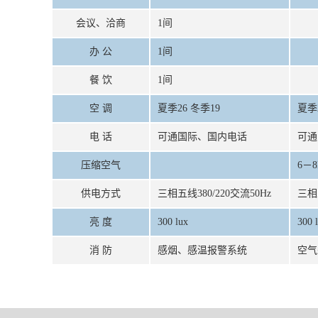
会议、洽商
1间
办 公
1间
餐 饮
1间
空 调
夏季26 冬季19
夏季
电 话
可通国际、国内电话
可通
压缩空气
6－8
供电方式
三相五线380/220交流50Hz
三相五
亮 度
300 lux
300 
消 防
感烟、感温报警系统
空气