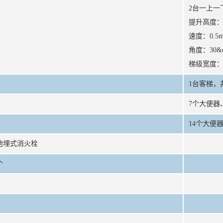
2台一上一
提升高度：6
速度：0.5m
角度：30&d
梯级宽度：1
1台客梯，井到
7个大便器
14个大便
地埋式消火栓
个