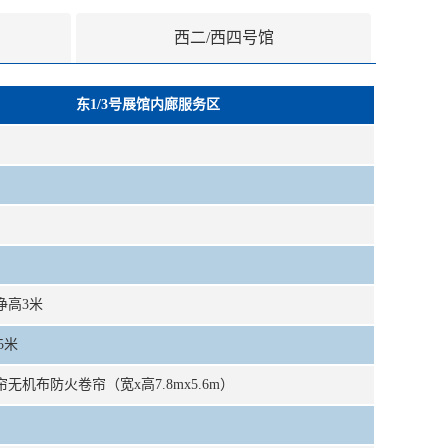
西二/西四号馆
东1/3号展馆内廊服务区
净高3米
5米
无机布防火卷帘（宽x高7.8mx5.6m）