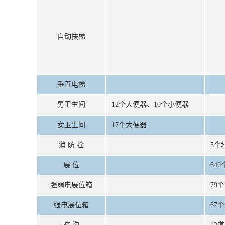
自动扶梯
垂直电梯
男卫生间
12个大便器、10个小便器
女卫生间
17个大便器
消 防 拴
5个
展 位
640
强弱电展位箱
79个
强电展位箱
67个