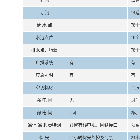
暗 沟
12道
明 沟
14道
给 水 点
78个
水泡点位
18个
排水点、地漏
78个
广播系统
有
有
应急照明
有
有
空调机房
二层
强 电 间
无
14间
弱 电 间
2间
2间
通信 通讯 英特网
预留有线电视、网络接口
预留
保 安
24小时保安监控及门禁
24