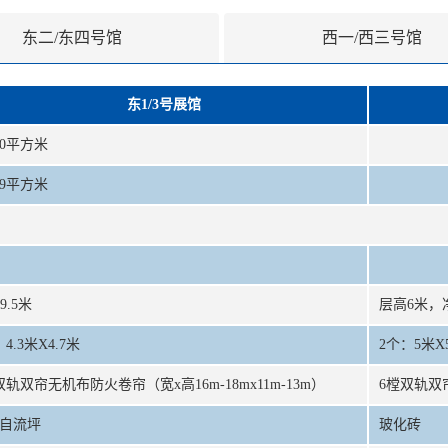
东二/东四号馆
西一/西三号馆
东1/3号展馆
30平方米
99平方米
19.5米
层高6米，
4.3米X4.7米
2个：5米X
双轨双帘无机布防火卷帘（宽x高16m-18mx11m-13m）
6樘双轨双帘
自流坪
玻化砖