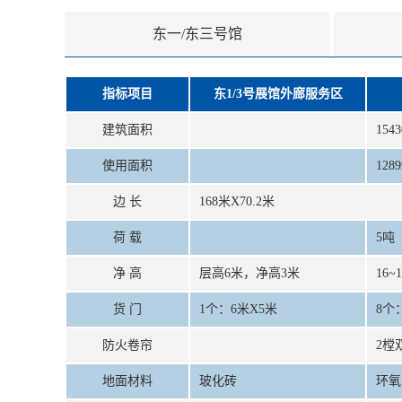
东一/东三号馆
指标项目
东1/3号展馆外廊服务区
建筑面积
154
使用面积
128
边 长
168米X70.2米
荷 载
5吨
净 高
层高6米，净高3米
16~
货 门
1个：6米X5米
8个：
防火卷帘
2樘
地面材料
玻化砖
环氧