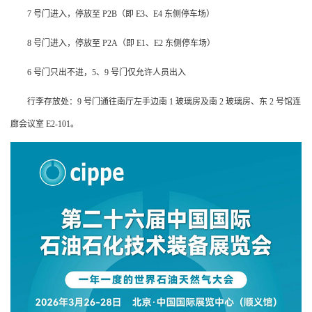
7 号门进入，停放至 P2B（即 E3、E4 东侧停车场）
8 号门进入，停放至 P2A（即 E1、E2 东侧停车场）
6 号门只出不进，5、9 号门仅允许人员出入
行李存放处：9 号门通往南厅左手边南 1 玻璃房及南 2 玻璃房、东 2 号馆连
廊会议室 E2-101。