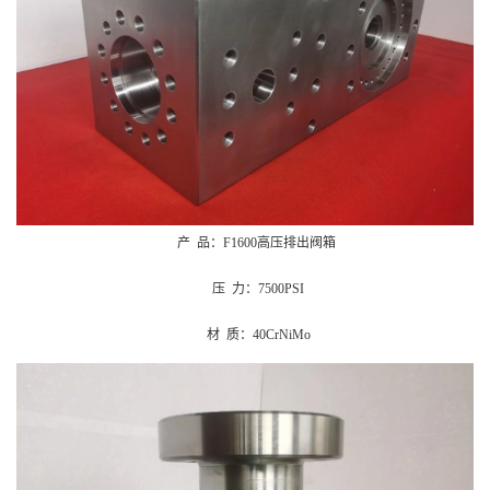
产 品：F1600高压排出阀箱
压 力：7500PSI
材 质：40CrNiMo