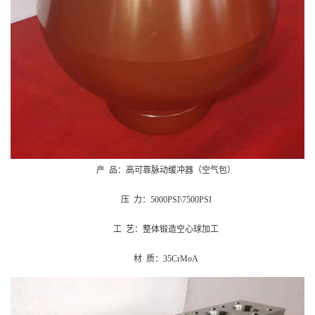
产 品：高可靠脉动缓冲器（空气包）
压 力：5000PSI\7500PSI
工 艺：整体锻造空心球加工
材 质：35CrMoA