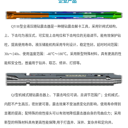
企业产品
QYⅢ型全液压随钻震击器是一种随钻震击解卡工具，采用针阀式结构，
上、下击均为液压式，可实现上击吨位和下击吨位的无级调节。能有效保护钻
柱，提高使用寿命。液压储能机构采用专利设计，稳定性好。延时时间范围：
30s～240s、使用温度范围：-40℃～180℃。采用新型特殊材料，具有更高的性
能和安全性。普遍用于钻井、取芯、修井、打捞等。
QJ型机械式随钻震击器上、下震击吨位可调，且调节范围广；全机械式，
内腔不产生高压，密封更可靠，震击效果不受油质变化的影响，使用寿命得到
显著的提高；配特殊的挠性接头可以有效地降低震击器自身的弯曲应力；采用
新型的特殊材料具有更高性能保障;用于打直井、深井、复杂井和定向井。