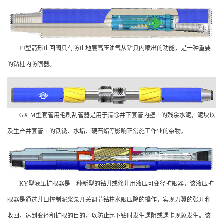
FJ型箭形止回阀具有防止地层高压油气从钻具内喷出的功能，是一种重要
的钻柱内防喷器。
GX-M型套管用毛刷刮管器是用于清除井下套管内壁上的残余水泥，泥块以
及生产井套管上的铁锈、水垢、硬石蜡等影响正常施工作业的杂物。
KY型液压扩眼器是一种新型的钻井或修井用液压可变径扩眼器，该液压扩
眼器是通过井口控制泥浆泵开关调节钻柱水眼压降的操作，实现刀翼的张开和
收回，达到变径和扩眼的目的，以防止起下钻时发生遇阻或遇卡现象发生。该