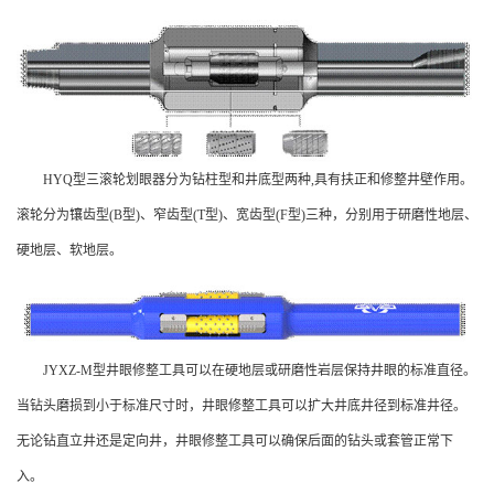
HYQ型三滚轮划眼器分为钻柱型和井底型两种,具有扶正和修整井壁作用。
滚轮分为镶齿型(B型)、窄齿型(T型)、宽齿型(F型)三种，分别用于研磨性地层、
硬地层、软地层。
JYXZ-M型井眼修整工具可以在硬地层或研磨性岩层保持井眼的标准直径。
当钻头磨损到小于标准尺寸时，井眼修整工具可以扩大井底井径到标准井径。
无论钻直立井还是定向井，井眼修整工具可以确保后面的钻头或套管正常下
入。