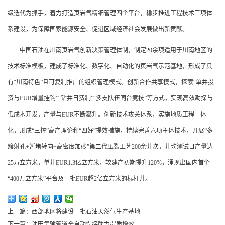
级迭代为抓手，着力打造页岩气精细管理四个平台，稳步推进工程技术三项体
系建设，为保障国家能源安全、促进区域经济社会发展做出新贡献。
中国石油在川南页岩气创新决策管理体制，制定20余项适用于川南地区的
技术标准模板，建成了标准化、数字化、自动化的页岩气示范基地，形成了具
有“川南特色”且可复制推广的组织管理模式。创新合作共享模式，探索“单井投
资与EUR增量挂钩”“钻井日费制”“多支队伍同台竞技”等方式，实现高效勘探与
低成本开发，产量与EUR不断攀升。创新技术攻关体系，实施地质工程一体
化，形成“三控”高产理论和“四好”提效措施，持续完善六项主体技术，开展“多
簇射孔+暂堵转向+高密度加砂”第二代压裂工艺200余井次，井均测试日产量达
25万立方米，单井EUR1.3亿立方米，较建产初期提升120%，涌现出国内首个
“400万立方米”平台及一批EUR超2亿立方米的标杆井。
上一篇：西部地区将建设一批石油天然气生产基地
下一篇：油田集输管道全自动焊接助力提质增效