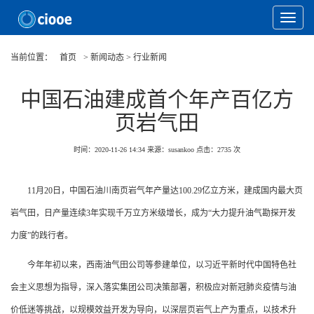
Toggle
Navigat
当前位置：
首页
> 新闻动态 > 行业新闻
中国石油建成首个年产百亿方
页岩气田
时间：2020-11-26 14:34
来源：susankoo
点击：
2735
次
11月20日，中国石油川南页岩气年产量达100.29亿立方米，建成国内最大页
岩气田，日产量连续3年实现千万立方米级增长，成为“大力提升油气勘探开发
力度”的践行者。
今年年初以来，西南油气田公司等参建单位，以习近平新时代中国特色社
会主义思想为指导，深入落实集团公司决策部署，积极应对新冠肺炎疫情与油
价低迷等挑战，以规模效益开发为导向，以深层页岩气上产为重点，以技术升