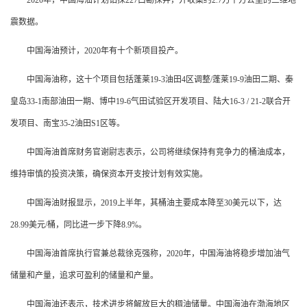
2020年，中国海油计划钻探227口勘探井，并收集约2.7万平方公里的三维地
震数据。
中国海油预计，2020年有十个新项目投产。
中国海油称，这十个项目包括蓬莱19-3油田4区调整/蓬莱19-9油田二期、秦
皇岛33-1南部油田一期、博中19-6气田试验区开发项目、陆大16-3 / 21-2联合开
发项目、南宝35-2油田S1区等。
中国海油首席财务官谢尉志表示，公司将继续保持有竞争力的桶油成本，
维持审慎的投资决策，确保资本开支按计划有效实施。
中国海油财报显示，2019上半年，其桶油主要成本降至30美元以下，达
28.99美元/桶，同比进一步下降8.9%。
中国海油首席执行官兼总裁徐克强称，2020年，中国海油将稳步增加油气
储量和产量，追求可盈利的储量和产量。
中国海油还表示，技术进步将解放巨大的稠油储量。中国海油在渤海地区