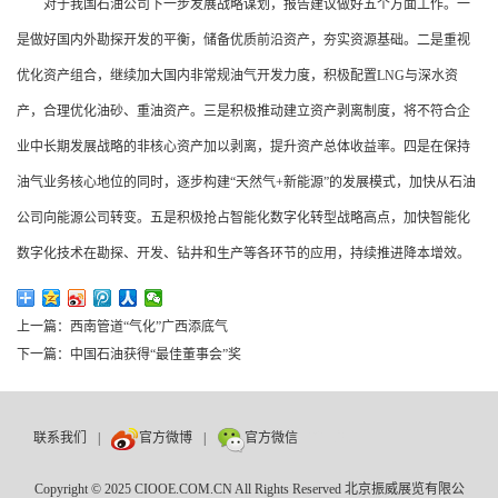
对于我国石油公司下一步发展战略谋划，报告建议做好五个方面工作。一
是做好国内外勘探开发的平衡，储备优质前沿资产，夯实资源基础。二是重视
优化资产组合，继续加大国内非常规油气开发力度，积极配置LNG与深水资
产，合理优化油砂、重油资产。三是积极推动建立资产剥离制度，将不符合企
业中长期发展战略的非核心资产加以剥离，提升资产总体收益率。四是在保持
油气业务核心地位的同时，逐步构建“天然气+新能源”的发展模式，加快从石油
公司向能源公司转变。五是积极抢占智能化数字化转型战略高点，加快智能化
数字化技术在勘探、开发、钻井和生产等各环节的应用，持续推进降本增效。
上一篇：西南管道“气化”广西添底气
下一篇：中国石油获得“最佳董事会”奖
联系我们
|
官方微博
|
官方微信
数巨牛
Copyright © 2025 CIOOE.COM.CN All Rights Reserved 北京振威展览有限公