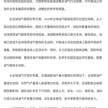
司海外勘探及超前选区，为国家制定能源战略及油气行业政策，为中国油公司
海外业务发展提供前瞻性、战略性的参考和借鉴。
在全球油气勘探形势方面，2018年全球油气勘探投资仍在低位徘徊，占上
游总投资比例略有增长；勘探工作量维持在较低水平，但钻井数量明显增加；
全球常规油气勘探发现持续低迷，海域勘探新发现占绝对主体。报告指出，海
域已经成为全球常规油气勘探的主战场，中国油公司应加强海上勘探开发技术
储备，积极稳妥推进海上区块合作。同时，大力实施自主勘探战略，提前布局
前沿勘探领域，重视多用户地震资料利用，及早夯实超前选区研究基础，掌握
油气勘探主动权。
从全球油气开发形势看，在美国原油产量大幅增长的带动下，全球原油产
量增长加快，天然气产量进入高速增长阶段。但受供大于求、全球制造业收缩
等因素影响，国际油价存在下行风险。报告认为，深水、LNG、致密油、油砂
已成为全球油气开发重点领域，应在成本管控、技术革新等方面持续发力。