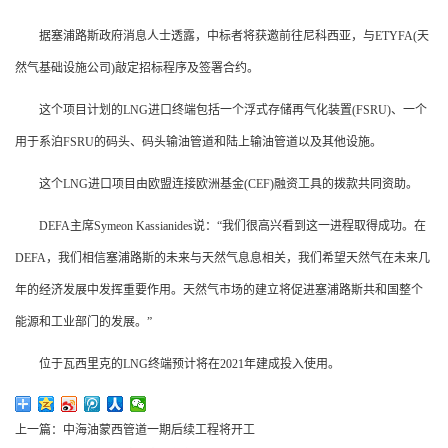
据塞浦路斯政府消息人士透露，中标者将获邀前往尼科西亚，与ETYFA(天
然气基础设施公司)敲定招标程序及签署合约。
这个项目计划的LNG进口终端包括一个浮式存储再气化装置(FSRU)、一个
用于系泊FSRU的码头、码头输油管道和陆上输油管道以及其他设施。
这个LNG进口项目由欧盟连接欧洲基金(CEF)融资工具的拨款共同资助。
DEFA主席Symeon Kassianides说：“我们很高兴看到这一进程取得成功。在
DEFA，我们相信塞浦路斯的未来与天然气息息相关，我们希望天然气在未来几
年的经济发展中发挥重要作用。天然气市场的建立将促进塞浦路斯共和国整个
能源和工业部门的发展。”
位于瓦西里克的LNG终端预计将在2021年建成投入使用。
上一篇：中海油蒙西管道一期后续工程将开工